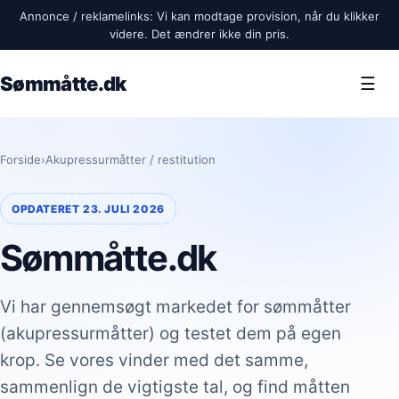
Annonce / reklamelinks: Vi kan modtage provision, når du klikker
videre. Det ændrer ikke din pris.
Sømmåtte.dk
☰
Forside
›
Akupressurmåtter / restitution
OPDATERET 23. JULI 2026
Sømmåtte.dk
Vi har gennemsøgt markedet for sømmåtter
(akupressurmåtter) og testet dem på egen
krop. Se vores vinder med det samme,
sammenlign de vigtigste tal, og find måtten